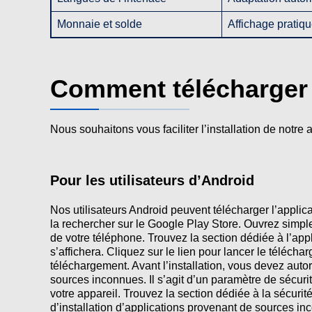
Monnaie et solde
Affichage pratiq
Comment télécharger e
Nous souhaitons vous faciliter l’installation de notre
Pour les utilisateurs d’Android
Nos utilisateurs Android peuvent télécharger l’applica
la rechercher sur le Google Play Store. Ouvrez simple
de votre téléphone. Trouvez la section dédiée à l’appl
s’affichera. Cliquez sur le lien pour lancer le télécha
téléchargement. Avant l’installation, vous devez autor
sources inconnues. Il s’agit d’un paramètre de sécur
votre appareil. Trouvez la section dédiée à la sécurité
d’installation d’applications provenant de sources in