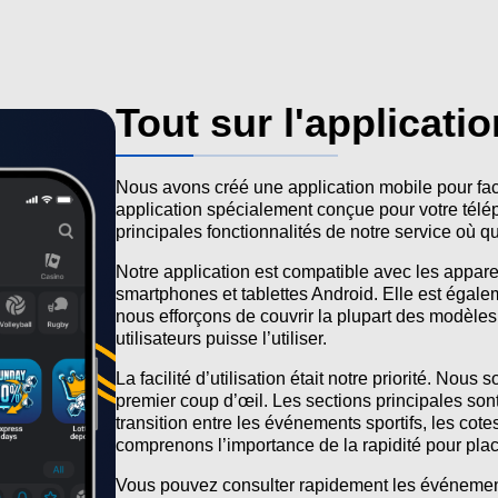
Tout sur l'applicati
Nous avons créé une application mobile pour facil
application spécialement conçue pour votre télé
principales fonctionnalités de notre service où 
Notre application est compatible avec les apparei
smartphones et tablettes Android. Elle est égale
nous efforçons de couvrir la plupart des modèle
utilisateurs puisse l’utiliser.
La facilité d’utilisation était notre priorité. Nou
premier coup d’œil. Les sections principales sont
transition entre les événements sportifs, les co
comprenons l’importance de la rapidité pour plac
Vous pouvez consulter rapidement les événements