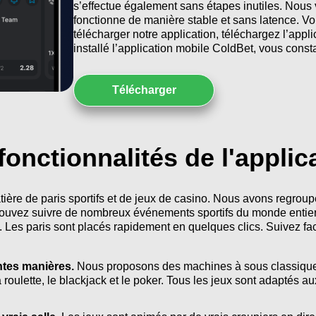
s’effectue également sans étapes inutiles. Nous 
fonctionne de manière stable et sans latence. Vo
télécharger notre application, téléchargez l’applic
installé l’application mobile ColdBet, vous constat
Télécharger
fonctionnalités de l'appli
ière de paris sportifs et de jeux de casino. Nous avons regroupé 
pouvez suivre de nombreux événements sportifs du monde entier. 
l. Les paris sont placés rapidement en quelques clics. Suivez f
ntes manières.
Nous proposons des machines à sous classiques 
oulette, le blackjack et le poker. Tous les jeux sont adaptés a