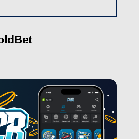
ColdBet