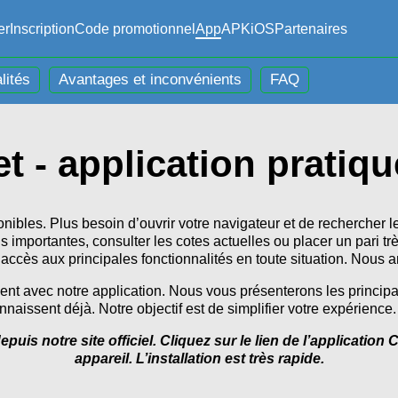
er
Inscription
Code promotionnel
App
APK
iOS
Partenaires
lités
Avantages et inconvénients
FAQ
t - application pratiqu
onibles. Plus besoin d’ouvrir votre navigateur et de rechercher l
ons importantes, consulter les cotes actuelles ou placer un pari
 accès aux principales fonctionnalités en toute situation. Nous a
t avec notre application. Nous vous présenterons les principales f
naissent déjà. Notre objectif est de simplifier votre expérience.
epuis notre site officiel. Cliquez sur le lien de l’application
appareil. L’installation est très rapide.