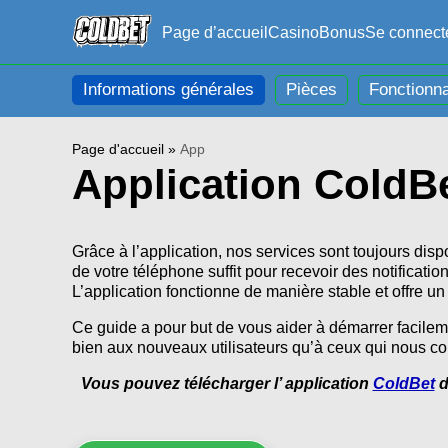
Page d’accueil
Casino
Bonus
Se connect
Informations générales
Pièces
Fonctionna
Page d'accueil
»
App
Application ColdBe
Grâce à l’application, nos services sont toujours disp
de votre téléphone suffit pour recevoir des notificati
L’application fonctionne de manière stable et offre un
Ce guide a pour but de vous aider à démarrer facilemen
bien aux nouveaux utilisateurs qu’à ceux qui nous con
Vous pouvez télécharger l’ application
ColdBet
d