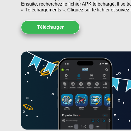
Ensuite, recherchez le fichier APK téléchargé. Il se 
« Téléchargements ». Cliquez sur le fichier et suivez le
Télécharger