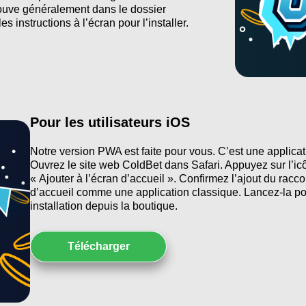
trouve généralement dans le dossier
s instructions à l’écran pour l’installer.
Pour les utilisateurs iOS
Notre version PWA est faite pour vous. C’est une applicat
Ouvrez le site web ColdBet dans Safari. Appuyez sur l’ic
« Ajouter à l’écran d’accueil ». Confirmez l’ajout du raccou
d’accueil comme une application classique. Lancez-la pou
installation depuis la boutique.
Télécharger