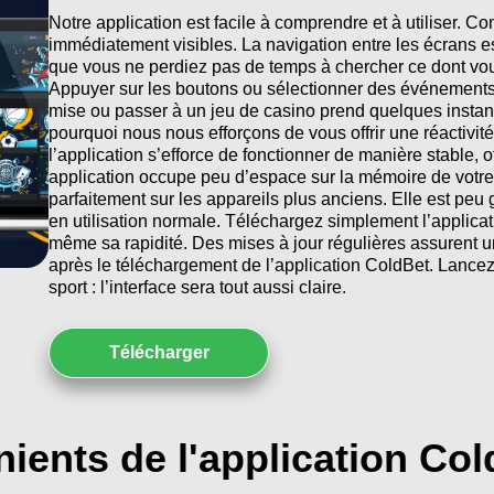
Notre application est facile à comprendre et à utiliser. C
immédiatement visibles. La navigation entre les écrans e
que vous ne perdiez pas de temps à chercher ce dont vou
Appuyer sur les boutons ou sélectionner des événements s
mise ou passer à un jeu de casino prend quelques instan
pourquoi nous nous efforçons de vous offrir une réactivit
l’application s’efforce de fonctionner de manière stable, 
application occupe peu d’espace sur la mémoire de votre
parfaitement sur les appareils plus anciens. Elle est p
en utilisation normale. Téléchargez simplement l’applicat
même sa rapidité. Des mises à jour régulières assurent un
après le téléchargement de l’application ColdBet. Lancez
sport : l’interface sera tout aussi claire.
Télécharger
ients de l'application Col