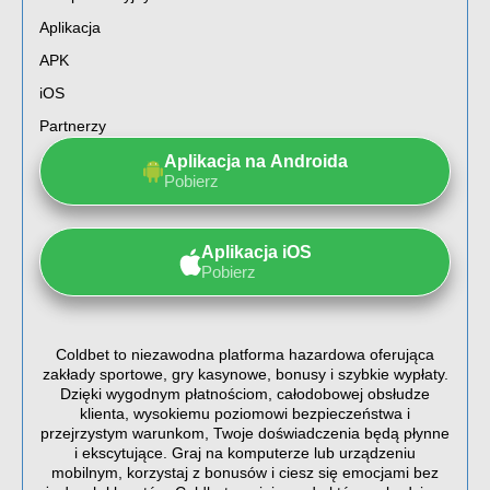
Aplikacja
APK
iOS
Partnerzy
Aplikacja na Androida
Pobierz
Aplikacja iOS
Pobierz
Coldbet to niezawodna platforma hazardowa oferująca
zakłady sportowe, gry kasynowe, bonusy i szybkie wypłaty.
Dzięki wygodnym płatnościom, całodobowej obsłudze
klienta, wysokiemu poziomowi bezpieczeństwa i
przejrzystym warunkom, Twoje doświadczenia będą płynne
i ekscytujące. Graj na komputerze lub urządzeniu
mobilnym, korzystaj z bonusów i ciesz się emocjami bez