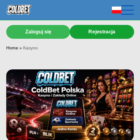
Rejestracja
Zaloguj się
Home
»
Kasyno