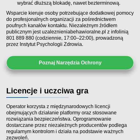
wybrać dłuższą blokadę, nawet bezterminową.
Wsparcie kieruje osoby potrzebujące dodatkowej pomocy
do profesjonalnych organizacji za pośrednictwem
poufnych kanałów kontaktu. Niezależnym źródłem
publicznym jest uzaleznieniabehawioralne.pl z infolinią
801 889 880 (codziennie, 17:00–22:00), prowadzoną
przez Instytut Psychologii Zdrowia.
Poznaj Narzędzia Ochrony
Licencje i uczciwa gra
Operator korzysta z międzynarodowych licencji
obejmujących działanie platformy oraz stosowane
rozwiązania bezpieczeństwa. Oprogramowanie
dostarczane przez niezależnych producentów podlega
regularnym kontrolom i działa na podstawie ważnych
zezwoleń.