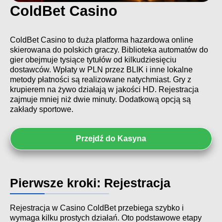
ColdBet Casino
ColdBet Casino to duża platforma hazardowa online
skierowana do polskich graczy. Biblioteka automatów do
gier obejmuje tysiące tytułów od kilkudziesięciu
dostawców. Wpłaty w PLN przez BLIK i inne lokalne
metody płatności są realizowane natychmiast. Gry z
krupierem na żywo działają w jakości HD. Rejestracja
zajmuje mniej niż dwie minuty. Dodatkową opcją są
zakłady sportowe.
Przejdź do Kasyna
Pierwsze kroki: Rejestracja
Rejestracja w Casino ColdBet przebiega szybko i
wymaga kilku prostych działań. Oto podstawowe etapy