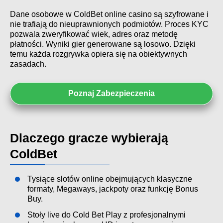
Dane osobowe w ColdBet online casino są szyfrowane i
nie trafiają do nieuprawnionych podmiotów. Proces KYC
pozwala zweryfikować wiek, adres oraz metodę
płatności. Wyniki gier generowane są losowo. Dzięki
temu każda rozgrywka opiera się na obiektywnych
zasadach.
Poznaj Zabezpieczenia
Dlaczego gracze wybierają
ColdBet
Tysiące slotów online obejmujących klasyczne
formaty, Megaways, jackpoty oraz funkcję Bonus
Buy.
Stoły live do Cold Bet Play z profesjonalnymi