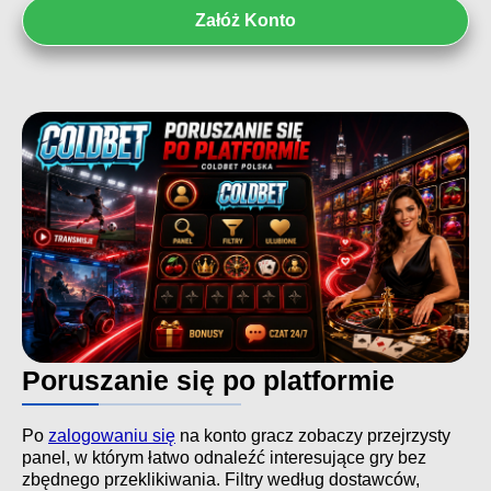
Załóż Konto
Poruszanie się po platformie
Po
zalogowaniu się
na konto gracz zobaczy przejrzysty
panel, w którym łatwo odnaleźć interesujące gry bez
zbędnego przeklikiwania. Filtry według dostawców,