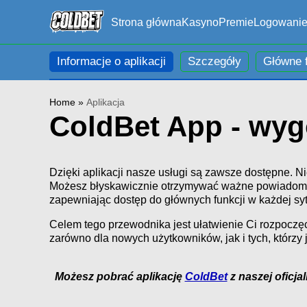
Strona główna
Kasyno
Premie
Logowani
Informacje o aplikacji
Szczegóły
Główne 
Home
»
Aplikacja
ColdBet App - wyg
Dzięki aplikacji nasze usługi są zawsze dostępne. N
Możesz błyskawicznie otrzymywać ważne powiadomieni
zapewniając dostęp do głównych funkcji w każdej sytu
Celem tego przewodnika jest ułatwienie Ci rozpoczęc
zarówno dla nowych użytkowników, jak i tych, którzy
Możesz pobrać aplikację
ColdBet
z naszej oficja