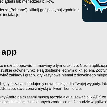
zeglądarki lub menedżera plików.
rze „Pobrane”), kliknij go i postępuj zgodnie z
 instalację.
 app
 co można poprawić — mówimy o tym szczerze. Nasza aplikacja
ystkie główne funkcje są dostępne jednym kliknięciem. Zoptyma
wiać zakłady i grać w gry kasynowe niemal z dowolnego miejs
błędy i czasami dodajemy nowe funkcje dla Twojej wygody. Interf
oldBet app, stworzona z myślą o Twoim komforcie.
icy Androida czasami muszą ręcznie aktualizować plik APK ze 
a opcji instalacji z nieznanych źródeł, co może budzić wątpliw