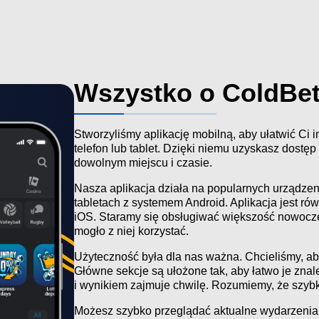
Wszystko o ColdBet
Stworzyliśmy aplikację mobilną, aby ułatwić Ci 
telefon lub tablet. Dzięki niemu uzyskasz dostę
dowolnym miejscu i czasie.
Nasza aplikacja działa na popularnych urządzeni
tabletach z systemem Android. Aplikacja jest r
iOS. Staramy się obsługiwać większość nowocze
mogło z niej korzystać.
Użyteczność była dla nas ważna. Chcieliśmy, aby
Główne sekcje są ułożone tak, aby łatwo je znal
i wynikiem zajmuje chwilę. Rozumiemy, że szybk
Możesz szybko przeglądać aktualne wydarzenia 