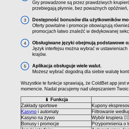
Gry prowadzone są przez prawdziwych krupieró
przebiegają płynnie, bez poważnych opóźnień, 
Dostępność bonusów dla użytkowników mob
Oferty powitalne i promocje obowiązują również
promocjach łatwo znaleźć w dedykowanej sekcj
Obsługiwane języki obejmują podstawowe o
Język interfejsu można wybrać w ustawieniach a
krajów.
Aplikacja obsługuje wiele walut.
Możesz wybrać dogodną dla siebie walutę konta,
Wszystkie te funkcje sprawiają, że ColdBet app jes
momencie. Nadal pracujemy nad ulepszaniem Twoic
📱 Funkcja
Zakłady sportowe
Kupony ekspresow
Kasyno
i automaty
Filtrowanie wedłu
Kasyno na żywo
Wybór krupiera 💁‍
Bonusy i promocje
Przypomnienia o t