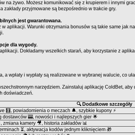
w na żywo. Możesz komunikować się z krupierem i innymi gra
a zakłady przyjmowane są bezpośrednio w trakcie gry.
ilnych jest gwarantowana.
 w aplikacji. Warunki otrzymania bonusów są takie same jak na 
i.
pcje dla wygody.
plikacji. Dokładamy wszelkich starań, aby korzystanie z aplika
 a wpłaty i wypłaty są realizowane w wybranej walucie, co ułat
t wszechstronnym narzędziem. Zainstaluj aplikację ColdBet, ab
h doświadczeń.
🔍 Dodatkowe szczegóły
e 🧮, powiadomienia o meczach 🔔, szybkie kupony ⚡
g dostawców 🎰, nowości i najlepszych gier 🌟
♀️, zmiana kamery 🎥, historia zakładów 📊
erminach ⏳, aktywacja kodów jednym kliknięciem 🎁