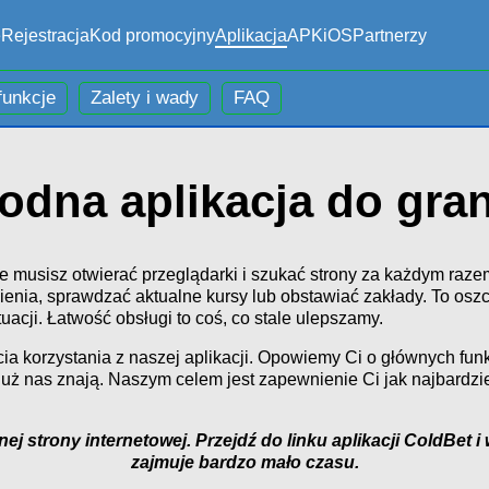
e
Rejestracja
Kod promocyjny
Aplikacja
APK
iOS
Partnerzy
funkcje
Zalety i wady
FAQ
odna aplikacja do gran
ie musisz otwierać przeglądarki i szukać strony za każdym raze
a, sprawdzać aktualne kursy lub obstawiać zakłady. To oszczę
acji. Łatwość obsługi to coś, co stale ulepszamy.
ia korzystania z naszej aplikacji. Opowiemy Ci o głównych funk
 już nas znają. Naszym celem jest zapewnienie Ci jak najbardzi
lnej strony internetowej. Przejdź do linku aplikacji ColdBet 
zajmuje bardzo mało czasu.