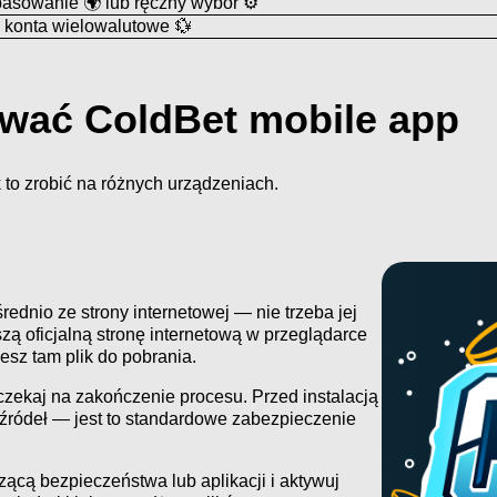
asowanie 🌍 lub ręczny wybór ⚙️
, konta wielowalutowe 💱
lować ColdBet mobile app
k to zrobić na różnych urządzeniach.
dnio ze strony internetowej — nie trzeba jej
ą oficjalną stronę internetową w przeglądarce
iesz tam plik do pobrania.
oczekaj na zakończenie procesu. Przed instalacją
h źródeł — jest to standardowe zabezpieczenie
zącą bezpieczeństwa lub aplikacji i aktywuj