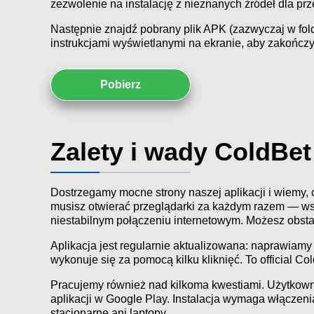
zezwolenie na instalację z nieznanych źródeł dla pr
Następnie znajdź pobrany plik APK (zazwyczaj w folde
instrukcjami wyświetlanymi na ekranie, aby zakończyć
Pobierz
Zalety i wady ColdBet
Dostrzegamy mocne strony naszej aplikacji i wiemy,
musisz otwierać przeglądarki za każdym razem — wsz
niestabilnym połączeniu internetowym. Możesz obsta
Aplikacja jest regularnie aktualizowana: naprawiamy 
wykonuje się za pomocą kilku kliknięć. To official C
Pracujemy również nad kilkoma kwestiami. Użytkown
aplikacji w Google Play. Instalacja wymaga włączeni
stacjonarne ani laptopy.