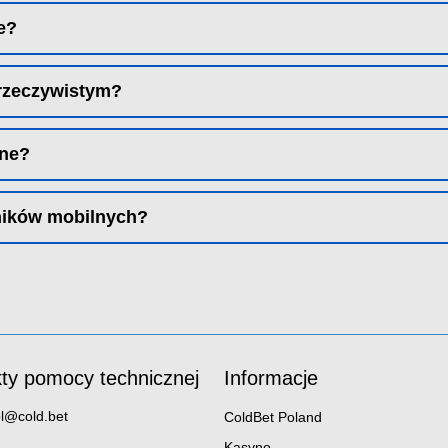
e?
 rzeczywistym?
zne?
wników mobilnych?
ty pomocy technicznej
Informacje
pl@cold.bet
ColdBet Poland
Kasyno