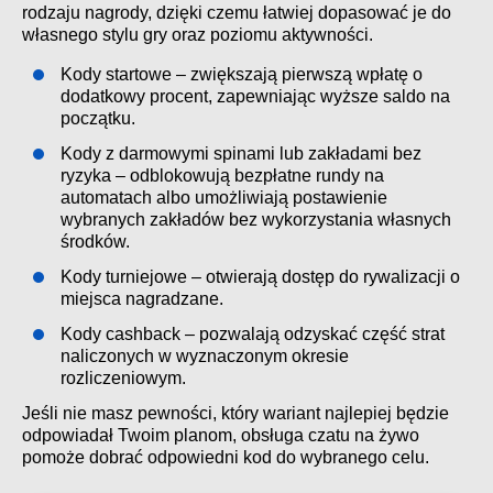
rodzaju nagrody, dzięki czemu łatwiej dopasować je do
własnego stylu gry oraz poziomu aktywności.
Kody startowe – zwiększają pierwszą wpłatę o
dodatkowy procent, zapewniając wyższe saldo na
początku.
Kody z darmowymi spinami lub zakładami bez
ryzyka – odblokowują bezpłatne rundy na
automatach albo umożliwiają postawienie
wybranych zakładów bez wykorzystania własnych
środków.
Kody turniejowe – otwierają dostęp do rywalizacji o
miejsca nagradzane.
Kody cashback – pozwalają odzyskać część strat
naliczonych w wyznaczonym okresie
rozliczeniowym.
Jeśli nie masz pewności, który wariant najlepiej będzie
odpowiadał Twoim planom, obsługa czatu na żywo
pomoże dobrać odpowiedni kod do wybranego celu.