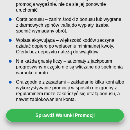
promocja wygaśnie, nie da się jej ponownie
uruchomić.
Obrót bonusu – zanim środki z bonusu lub wygrane
z darmowych spinów trafią do wypłaty, trzeba
spełnić wymagany obrót.
Wpłata aktywująca – większość kodów zaczyna
działać dopiero po wpłaceniu minimalnej kwoty.
Oferty bez depozytu należą do wyjątków.
Nie każda gra się liczy – automaty z jackpotem
progresywnym często nie są wliczane do spełnienia
warunku obrotu.
Gra zgodnie z zasadami – zakładanie kilku kont albo
wykorzystywanie promocji w sposób niezgodny z
regulaminem może zakończyć się utratą bonusu, a
nawet zablokowaniem konta.
Sprawdź Warunki Promocji