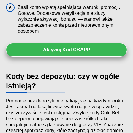
Zasil konto wpłatą spełniającą warunki promocji.
Gotowe. Dodatkowa weryfikacja nie służy
wyłącznie aktywacji bonusu — stanowi także
zabezpieczenie konta przed nieuprawnionym
dostępem.
Aktywuj Kod CBAPP
Kody bez depozytu: czy w ogóle
istnieją?
Promocje bez depozytu nie trafiają się na każdym kroku.
Jeśli akurat na taką liczysz, warto najpierw sprawdzić,
czy rzeczywiście jest dostępna. Zwykle kody Cold Bet
bez depozytu pojawiają się podczas krótkich akcji
specjalnych albo są kierowane do graczy VIP. Znacznie
częściej spotkasz kody, które zaczynają działać dopiero