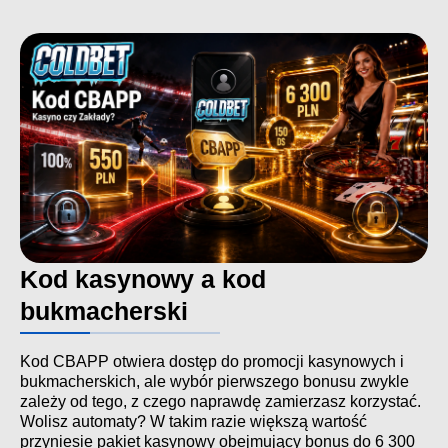
Kod kasynowy a kod
bukmacherski
Kod CBAPP otwiera dostęp do promocji kasynowych i
bukmacherskich, ale wybór pierwszego bonusu zwykle
zależy od tego, z czego naprawdę zamierzasz korzystać.
Wolisz automaty? W takim razie większą wartość
przyniesie pakiet kasynowy obejmujący bonus do 6 300