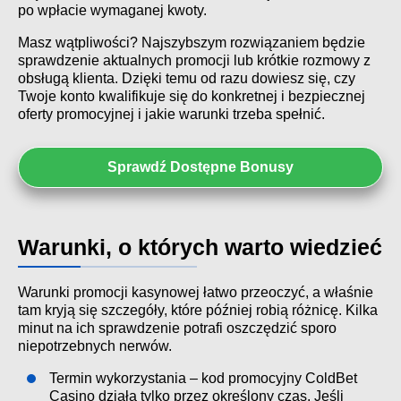
po wpłacie wymaganej kwoty.
Masz wątpliwości? Najszybszym rozwiązaniem będzie
sprawdzenie aktualnych promocji lub krótkie rozmowy z
obsługą klienta. Dzięki temu od razu dowiesz się, czy
Twoje konto kwalifikuje się do konkretnej i bezpiecznej
oferty promocyjnej i jakie warunki trzeba spełnić.
Sprawdź Dostępne Bonusy
Warunki, o których warto wiedzieć
Warunki promocji kasynowej łatwo przeoczyć, a właśnie
tam kryją się szczegóły, które później robią różnicę. Kilka
minut na ich sprawdzenie potrafi oszczędzić sporo
niepotrzebnych nerwów.
Termin wykorzystania – kod promocyjny ColdBet
Casino działa tylko przez określony czas. Jeśli